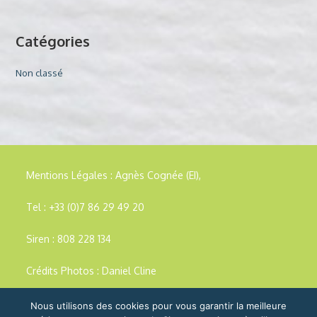
Catégories
Non classé
Mentions Légales :
Agnès Cognée (EI),
Tel : +33 (0)7 86 29 49 20
Siren : 808 228 134
Crédits Photos : Daniel Cline
Nous utilisons des cookies pour vous garantir la meilleure