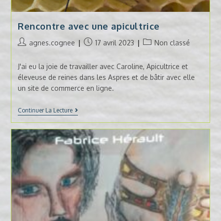
Rencontre avec une apicultrice
Auteur/autrice
Publication
Post
agnes.cognee
17 avril 2023
Non classé
de
publiée :
category:
la
J'ai eu la joie de travailler avec Caroline, Apicultrice et
publication :
éleveuse de reines dans les Aspres et de bâtir avec elle
un site de commerce en ligne.
Rencontre
Continuer La Lecture
Avec
Une
Apicultrice