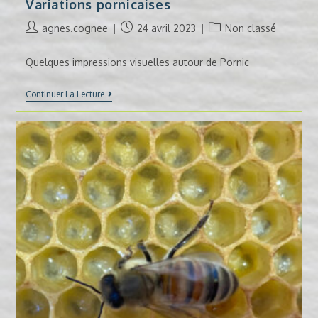
Variations pornicaises
Auteur/autrice
Publication
Post
agnes.cognee
24 avril 2023
Non classé
de
publiée :
category:
la
Quelques impressions visuelles autour de Pornic
publication :
Variations
Continuer La Lecture
Pornicaises