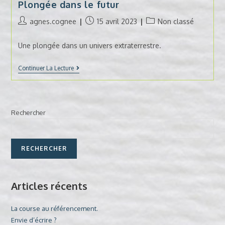
Plongée dans le futur
Auteur/autrice
Publication
Post
agnes.cognee
15 avril 2023
Non classé
de
publiée :
category:
la
Une plongée dans un univers extraterrestre.
publication :
Plongée
Continuer La Lecture
Dans
Le
Futur
Rechercher
RECHERCHER
Articles récents
La course au référencement.
Envie d’écrire ?