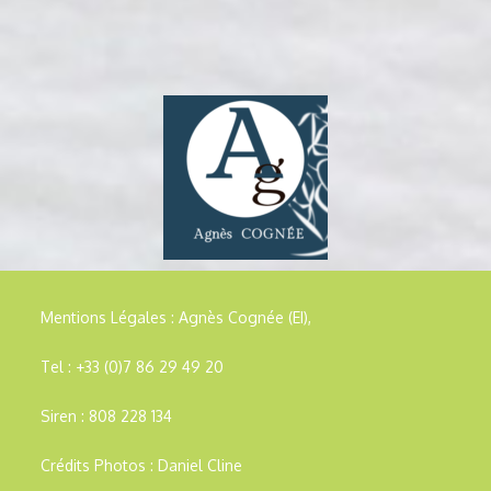
Mentions Légales :
Agnès Cognée (EI),
Tel : +33 (0)7 86 29 49 20
Siren : 808 228 134
Crédits Photos : Daniel Cline