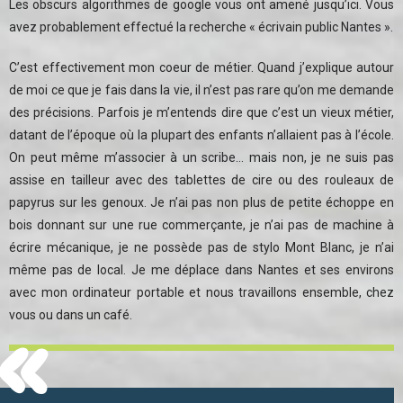
Les obscurs algorithmes de google vous ont amené jusqu’ici. Vous
avez probablement effectué la recherche « écrivain public Nantes ».
C’est effectivement mon coeur de métier. Quand j’explique autour
de moi ce que je fais dans la vie, il n’est pas rare qu’on me demande
des précisions. Parfois je m’entends dire que c’est un vieux métier,
datant de l’époque où la plupart des enfants n’allaient pas à l’école.
On peut même m’associer à un scribe… mais non, je ne suis pas
assise en tailleur avec des tablettes de cire ou des rouleaux de
papyrus sur les genoux. Je n’ai pas non plus de petite échoppe en
bois donnant sur une rue commerçante, je n’ai pas de machine à
écrire mécanique, je ne possède pas de stylo Mont Blanc, je n’ai
même pas de local. Je me déplace dans Nantes et ses environs
«
avec mon ordinateur portable et nous travaillons ensemble, chez
vous ou dans un café.