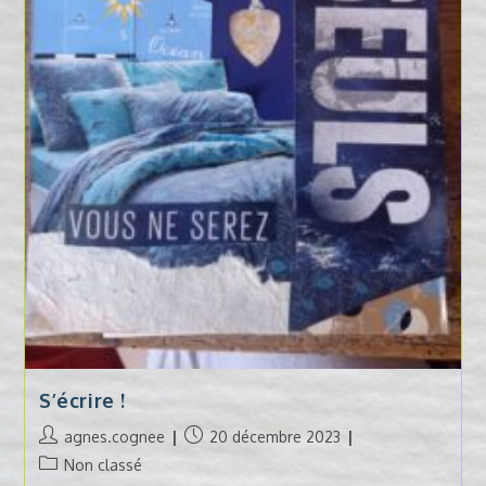
S’écrire !
Auteur/autrice
Publication
agnes.cognee
20 décembre 2023
de
publiée :
Post
Non classé
la