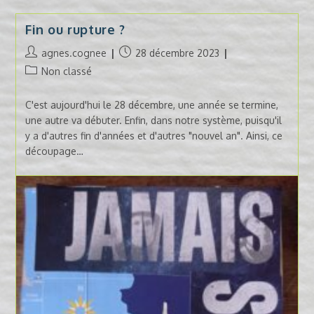
Fin ou rupture ?
Auteur/autrice
Publication
agnes.cognee
28 décembre 2023
de
publiée :
Post
Non classé
la
category:
publication :
C'est aujourd'hui le 28 décembre, une année se termine,
une autre va débuter. Enfin, dans notre système, puisqu'il
y a d'autres fin d'années et d'autres "nouvel an". Ainsi, ce
découpage…
Fin
Continuer La Lecture
Ou
Rupture
?